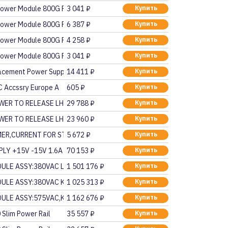
ower Module 800G PB
3 041 ₽
Купить
ower Module 800G PB
6 387 ₽
Купить
ower Module 800G PB
4 258 ₽
Купить
ower Module 800G PB
3 041 ₽
Купить
acement Power Supply
14 411 ₽
Купить
PC Accssry Europe A
605 ₽
Купить
WER TO RELEASE LH KE
29 788 ₽
Купить
WER TO RELEASE LH KE
23 960 ₽
Купить
ER,CURRENT FOR STARTE
5 672 ₽
Купить
LY +15V -15V 1.6A
70 153 ₽
Купить
ULE ASSY:380VAC L CUR
1 501 176 ₽
Купить
ULE ASSY:380VAC K CUR
1 025 313 ₽
Купить
ULE ASSY:575VAC,K CUR
1 162 676 ₽
Купить
 Slim Power Rail
35 557 ₽
Купить