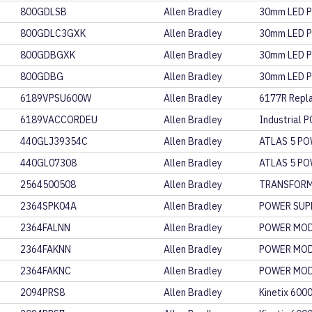
800GDLSB
Allen Bradley
30mm LED P
800GDLC3GXK
Allen Bradley
30mm LED P
800GDBGXK
Allen Bradley
30mm LED P
800GDBG
Allen Bradley
30mm LED P
6189VPSU600W
Allen Bradley
6177R Repl
6189VACCORDEU
Allen Bradley
Industrial 
440GLJ39354C
Allen Bradley
ATLAS 5 PO
440GL07308
Allen Bradley
ATLAS 5 PO
2564500508
Allen Bradley
TRANSFORM
2364SPK04A
Allen Bradley
POWER SUPP
2364FALNN
Allen Bradley
POWER MOD
2364FAKNN
Allen Bradley
POWER MOD
2364FAKNC
Allen Bradley
POWER MOD
2094PRS8
Allen Bradley
Kinetix 6000