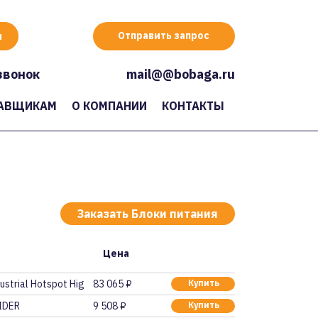
Отправить запрос
звонок
mail@@bobaga.ru
АВЩИКАМ
О КОМПАНИИ
КОНТАКТЫ
Заказать Блоки питания
Цена
ustrial Hotspot Hig
83 065 ₽
Купить
IDER
9 508 ₽
Купить