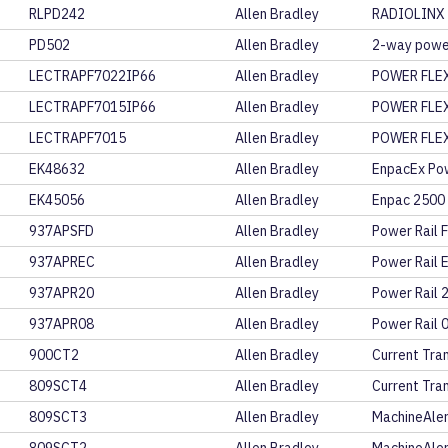
RLPD242
Allen Bradley
RADIOLINX 
PD502
Allen Bradley
2-way power 
LECTRAPF7022IP66
Allen Bradley
POWER FLE
LECTRAPF7015IP66
Allen Bradley
POWER FLE
LECTRAPF7015
Allen Bradley
POWER FLE
EK48632
Allen Bradley
EnpacEx Po
EK45056
Allen Bradley
Enpac 2500
937APSFD
Allen Bradley
Power Rail 
937APREC
Allen Bradley
Power Rail 
937APR20
Allen Bradley
Power Rail 
937APR08
Allen Bradley
Power Rail 
900CT2
Allen Bradley
Current Tran
809SCT4
Allen Bradley
Current Tra
809SCT3
Allen Bradley
MachineAler