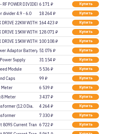
- RF POWER DIVIDERS
6 171 ₽
Купить
divider 4.9 - 6.0
18 264 ₽
Купить
X DRIVE 22KW WITH COM
164 423 ₽
Купить
X DRIVE 15KW WITH COM
128 071 ₽
Купить
X DRIVE 15KW WITH COM
100 108 ₽
Купить
wer Adaptor Battery
51 076 ₽
Купить
 Power Supply
31 154 ₽
Купить
Feed Module
5 536 ₽
Купить
End Caps
99 ₽
Купить
2 Meter
6 539 ₽
Купить
0.8 Meter
3 437 ₽
Купить
sformer (12.0 Dia.
4 264 ₽
Купить
nsformer
7 330 ₽
Купить
t 809S Current Tran
6 722 ₽
Купить
Купить