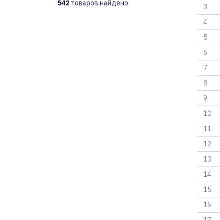
542
товаров найдено
3
4
5
6
7
8
9
10
11
12
13
14
15
16