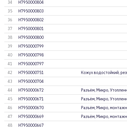
34
H7950000804
35
H7950000803
36
H7950000802
37
H7950000801
38
H7950000800
39
H7950000799
40
H7950000798
41
H7950000797
42
H7950000751
Кожух водостойкий, рез
43
H7950000704
44
H7950000672
Разъём, Микро, Утоплен
45
H7950000671
Разъём, Микро, Утоплен
46
H7950000670
Разъём, Микро, монтажн
47
H7950000669
Разъём, Микро, монтажн
48
H7950000667