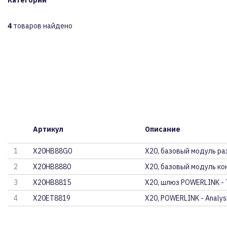
Категории
4
товаров найдено
Артикул
Описание
1
X20HB88G0
X20, базовый модуль р
2
X20HB8880
X20, базовый модуль к
3
X20HB8815
X20, шлюз POWERLINK - 
4
X20ET8819
X20, POWERLINK - Analysi