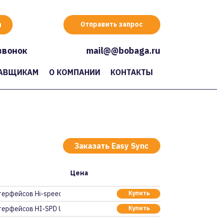
Отправить запрос
звонок
mail@@bobaga.ru
АВЩИКАМ
О КОМПАНИИ
КОНТАКТЫ
Заказать Easy Sync
Цена
ерфейсов Hi-speed US
Купить
терфейсов HI-SPD USB
Купить