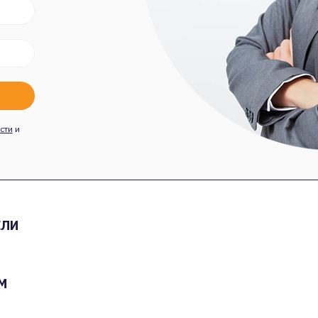
сти
и
ЕЛИ
М