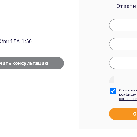
Ответим
fmr 15A, 1:50
чить консультацию
Согласие 
конфиден
соглашен