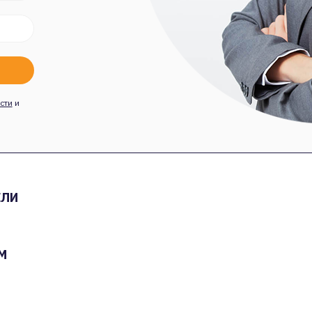
сти
и
ЕЛИ
М