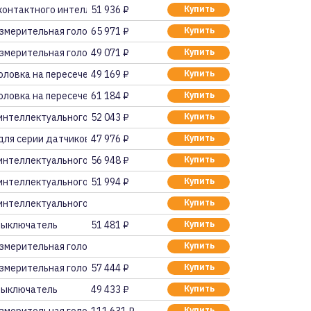
контактного интеллек
51 936 ₽
Купить
змерительная головка
65 971 ₽
Купить
змерительная головка
49 071 ₽
Купить
оловка на пересечени
49 169 ₽
Купить
оловка на пересечени
61 184 ₽
Купить
интеллектуального да
52 043 ₽
Купить
для серии датчиков Z
47 976 ₽
Купить
интеллектуального да
56 948 ₽
Купить
интеллектуального да
51 994 ₽
Купить
интеллектуального да
Купить
выключатель
51 481 ₽
Купить
змерительная головка
Купить
змерительная головка
57 444 ₽
Купить
выключатель
49 433 ₽
Купить
Купить