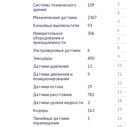
3
Системы технического
109
зрения
4
Механические датчики
2367
5
Концевые выключатели
93
6
Измерительное
306
оборудование и
7
принадлежности
8
Ультразвуковые датчики
6
9
Энкодеры
490
10
Датчики давления
13
Датчики движения и
9
11
позиционирования
12
Датчики потока
29
13
Датчики расстояния
783
14
Датчики уровня жидкости
2
15
Кодеры
163
16
Линейные датчики
1
перемещения