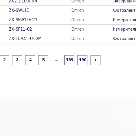
ZX2LD10005M
Omron
Лазерная и
ZX-SW11E
Omron
Фотоэлект
ZX-SFW11E V3
Omron
Измеритель
ZX-SF11-02
Omron
Измеритель
ZX-LDA41-01 2M
Omron
Фотоэлект
2
3
4
5
...
189
190
>