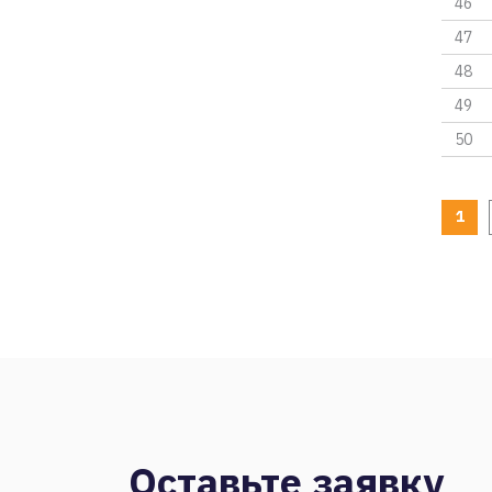
46
47
48
49
50
1
Оставьте заявку