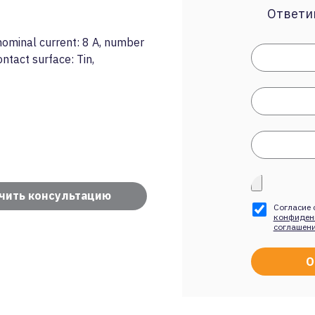
Ответим
minal current: 8 A, number
ontact surface: Tin,
чить консультацию
Согласие 
конфиден
соглашен