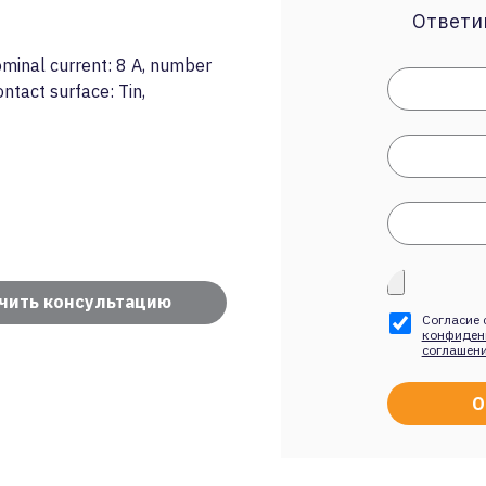
Ответим
inal current: 8 A, number
ontact surface: Tin,
чить консультацию
Согласие 
конфиден
соглашен