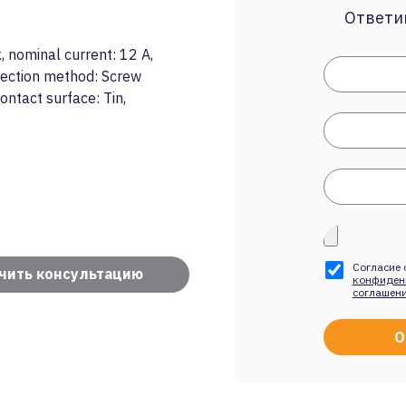
Ответим
 nominal current: 12 A,
nection method: Screw
ontact surface: Tin,
Согласие 
чить консультацию
конфиден
соглашен