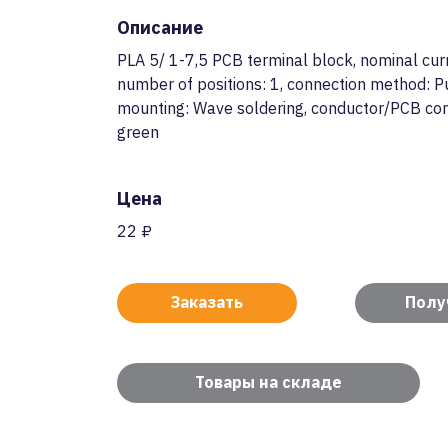
Описание
PLA 5/ 1-7,5 PCB terminal block, nominal curr
number of positions: 1, connection method: P
mounting: Wave soldering, conductor/PCB conne
green
Цена
22 ₽
Заказать
Полу
Товары на складе