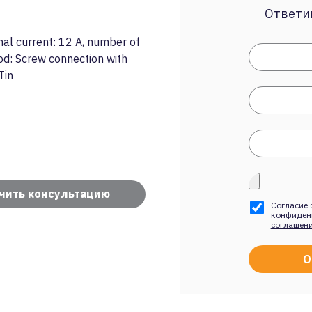
Ответим
al current: 12 A, number of
od: Screw connection with
Tin
чить консультацию
Согласие 
конфиден
соглашен