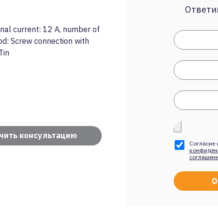
Ответим
al current: 12 A, number of
od: Screw connection with
Tin
чить консультацию
Согласие 
конфиден
соглашен