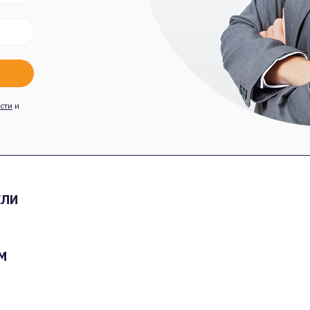
сти
и
ЕЛИ
М