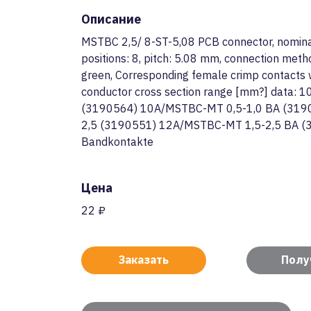
Описание
MSTBC 2,5/ 8-ST-5,08 PCB connector, nominal
positions: 8, pitch: 5.08 mm, connection meth
green, Corresponding female crimp contacts w
conductor cross section range [mm?] data:
(3190564) 10A/MSTBC-MT 0,5-1,0 BA (319
2,5 (3190551) 12A/MSTBC-MT 1,5-2,5 BA (
Bandkontakte
Цена
22 ₽
Заказать
Полу