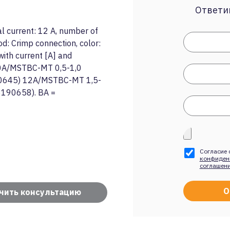
Ответим
 current: 12 A, number of
od: Crimp connection, color:
ith current [A] and
 10A/MSTBC-MT 0,5-1,0
0645) 12A/MSTBC-MT 1,5-
3190658). BA =
Согласие 
конфиден
соглашен
чить консультацию