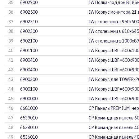
35
6902700
IW Полка-поддон В=85
36
6902500
IW Корпус монитора 21
37
6902310
IW столешница 950x60
38
6902300
IW столешница 610x64
39
6902100
IW столешница 1000x8
40
6901100
IW Корпус ШВГ=600x100
41
6900410
IW Корпус ШВГ=600x90
42
6900400
IW Корпус ШВГ=600x90
43
6900300
IW Корпус для TOWER-P
44
6900100
IW Корпус ШВГ=600x90
45
6900000
IW Корпус ШВГ=600x90
46
6681000
CP Панель PREMIUM, не
47
6539010
CP Командная панель 6
48
6538010
CP Командная панель 4
49
6536010
CP Командная панель 4