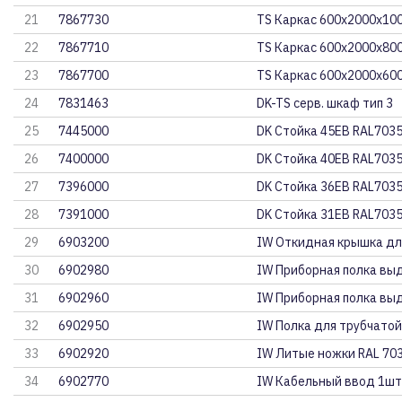
21
7867730
TS Каркас 600x2000x100
22
7867710
TS Каркас 600x2000x800
23
7867700
TS Каркас 600x2000x600
24
7831463
DK-TS серв. шкаф тип 3
25
7445000
DK Стойка 45EB RAL703
26
7400000
DK Стойка 40EB RAL703
27
7396000
DK Стойка 36EB RAL703
28
7391000
DK Стойка 31EB RAL703
29
6903200
IW Откидная крышка дл
30
6902980
IW Приборная полка вы
31
6902960
IW Приборная полка вы
32
6902950
IW Полка для трубчато
33
6902920
IW Литые ножки RAL 70
34
6902770
IW Кабельный ввод 1шт