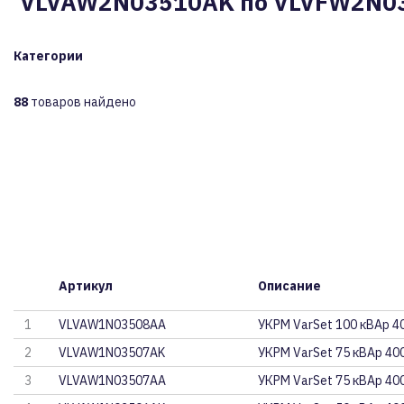
VLVAW2N03510AK по VLVFW2N0
Категории
88
товаров найдено
Артикул
Описание
1
VLVAW1N03508AA
УКРМ VarSet 100 кВАр 4
2
VLVAW1N03507AK
УКРМ VarSet 75 кВАр 40
3
VLVAW1N03507AA
УКРМ VarSet 75 кВАр 40