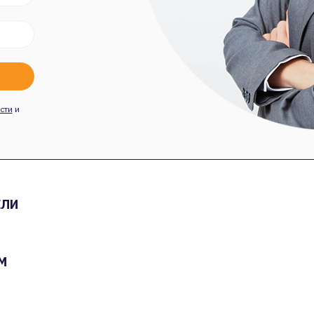
сти
и
ЕЛИ
М