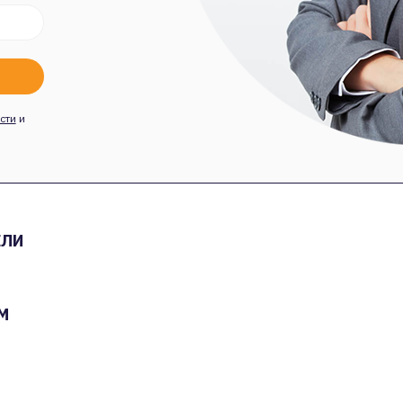
сти
и
ЕЛИ
М