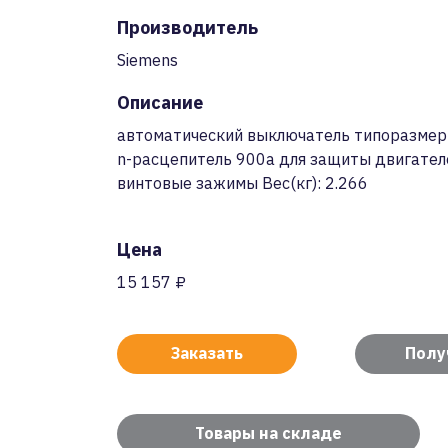
Производитель
Siemens
Описание
автоматический выключатель типоразмер s
n-расцепитель 900a для защиты двигателей
винтовые зажимы Вес(кг): 2.266
Цена
15 157 ₽
Заказать
Полу
Товары на складе