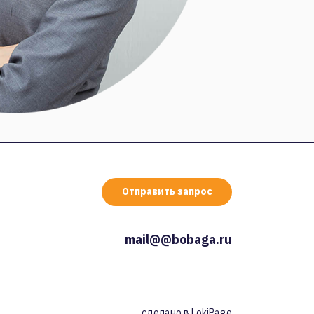
Отправить запрос
mail@@bobaga.ru
сделано в
LokiPage