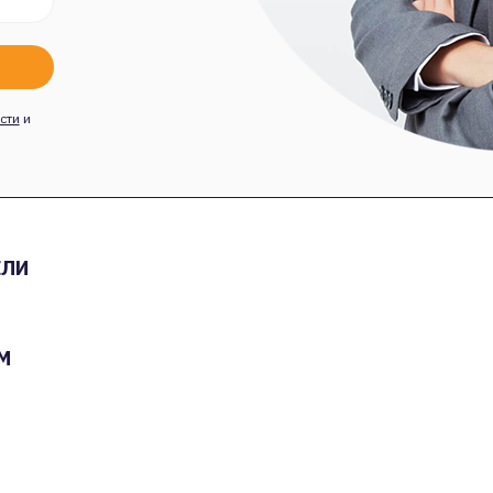
сти
и
ЕЛИ
М