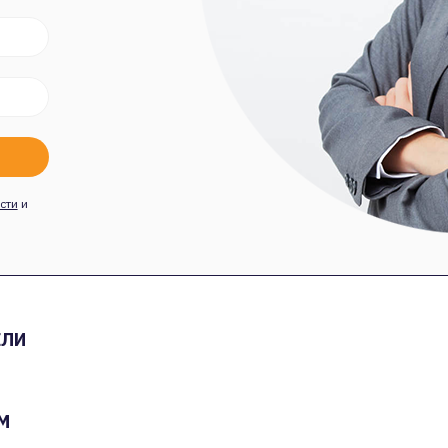
сти
и
ЕЛИ
М