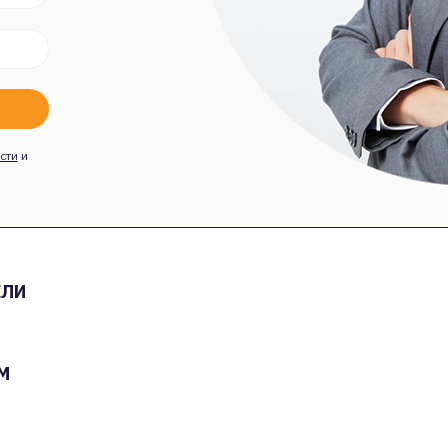
сти
и
ЕЛИ
М