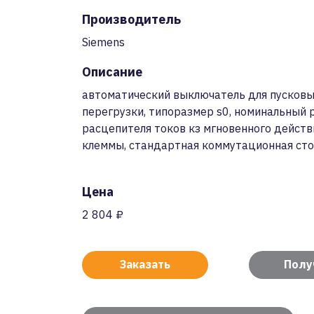
Производитель
Siemens
Описание
автоматический выключатель для пусковых
перегрузки, типоразмер s0, номинальный р
расцепителя токов кз мгновенного дейст
клеммы, стандартная коммутационная стой
Цена
2 804 ₽
Заказать
Полу