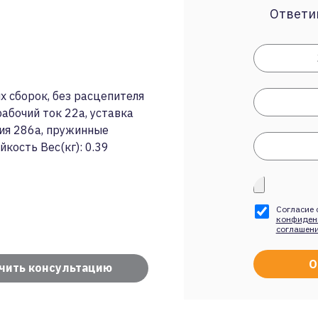
Ответим
 сборок, без расцепителя
абочий ток 22a, уставка
вия 286a, пружинные
кость Вес(кг): 0.39
Согласие 
конфиден
соглашен
чить консультацию