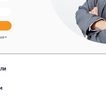
сти
и
ЕЛИ
М