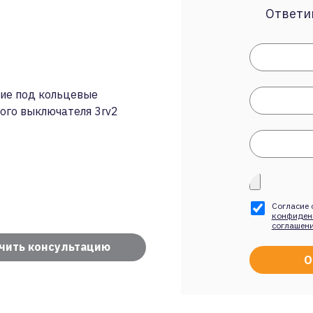
Ответим
ние под кольцевые
ого выключателя 3rv2
Согласие 
конфиден
соглашен
чить консультацию