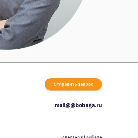
Отправить запрос
mail@@bobaga.ru
сделано в
LokiPage