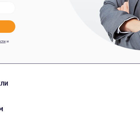
сти
и
ЕЛИ
М