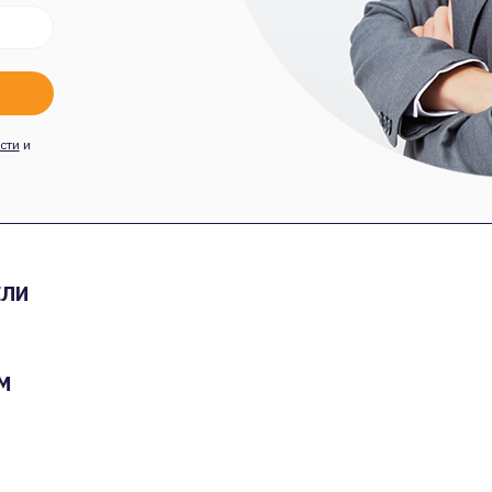
сти
и
ЕЛИ
М