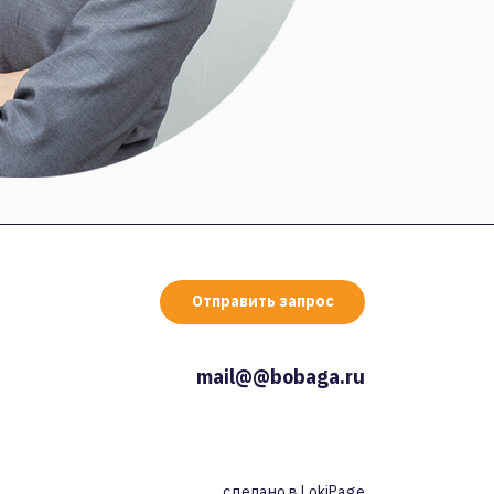
Отправить запрос
mail@@bobaga.ru
сделано в
LokiPage