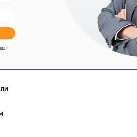
сти
и
ЕЛИ
М