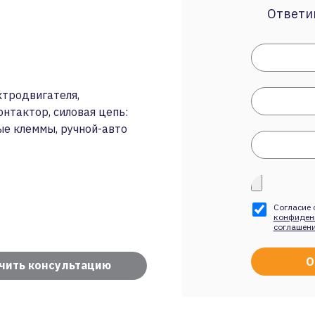
Ответим
ектродвигателя,
онтактор, силовая цепь:
ые клеммы, ручной-авто
Согласие 
конфиден
соглашен
чить консультацию