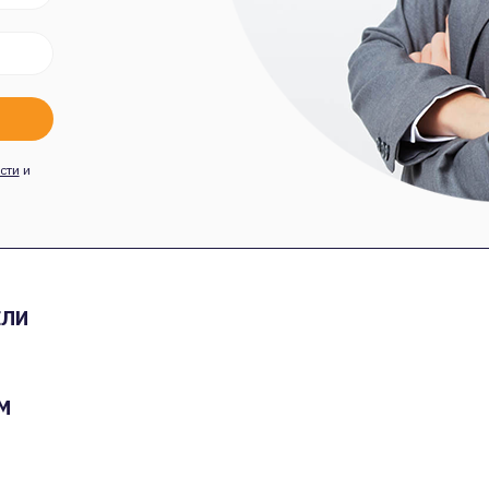
сти
и
ЕЛИ
М