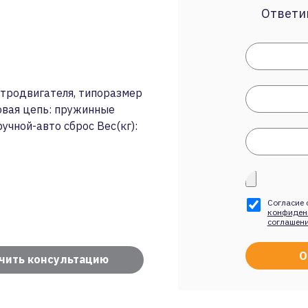
Ответим
ектродвигателя, типоразмер
ловая цепь: пружинные
учной-авто сброс Вес(кг):
Согласие 
конфиден
соглашен
чить консультацию