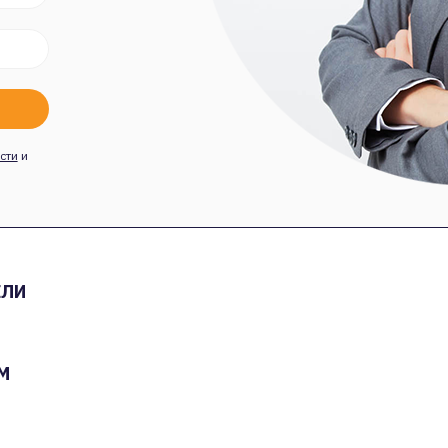
сти
и
ЕЛИ
М