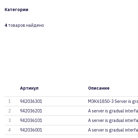
Категории
4
товаров найдено
Артикул
Описание
1
942036301
МЭК61850-3 Server is gra
2
942036201
A server is gradual interf
3
942036101
A server is gradual interf
4
942036001
A server is gradual interf